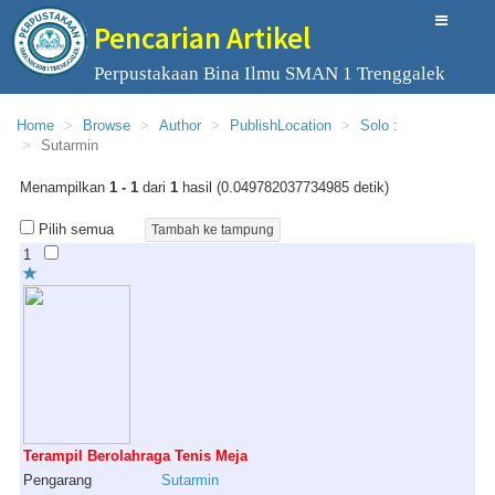
Pencarian Artikel
Perpustakaan Bina Ilmu SMAN 1 Trenggalek
Home
Browse
Author
PublishLocation
Solo :
Sutarmin
Menampilkan
1 - 1
dari
1
hasil (0.049782037734985 detik)
Pilih semua
1
Terampil Berolahraga Tenis Meja
Pengarang
Sutarmin