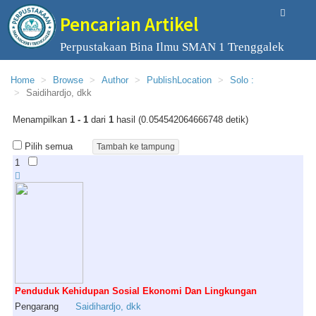
Pencarian Artikel
Perpustakaan Bina Ilmu SMAN 1 Trenggalek
Home
Browse
Author
PublishLocation
Solo :
Saidihardjo, dkk
Menampilkan
1 - 1
dari
1
hasil (0.054542064666748 detik)
Pilih semua
1
Penduduk Kehidupan Sosial Ekonomi Dan Lingkungan
Pengarang
Saidihardjo
,
dkk