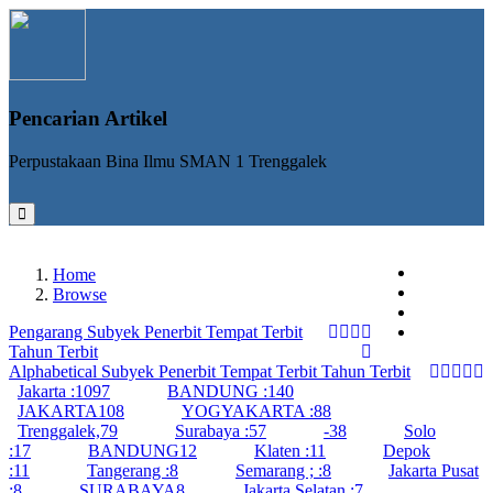
Pencarian Artikel
Perpustakaan Bina Ilmu SMAN 1 Trenggalek
Home
Tampung
Browse
Login
Pengarang
Subyek
Penerbit
Tempat Terbit
Registrasi
Tahun Terbit
Alphabetical
Subyek
Penerbit
Tempat Terbit
Tahun Terbit
Jakarta :
1097
BANDUNG :
140
JAKARTA
108
YOGYAKARTA :
88
Trenggalek,
79
Surabaya :
57
-
38
Solo
:
17
BANDUNG
12
Klaten :
11
Depok
:
11
Tangerang :
8
Semarang ; :
8
Jakarta Pusat
:
8
SURABAYA
8
Jakarta Selatan :
7