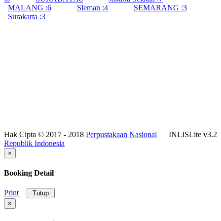
MALANG :
6
Sleman :
4
SEMARANG :
3
Surakarta :
3
Hak Cipta © 2017 - 2018
Perpustakaan Nasional
INLISLite v3.2
Republik Indonesia
×
Booking Detail
Print
Tutup
×