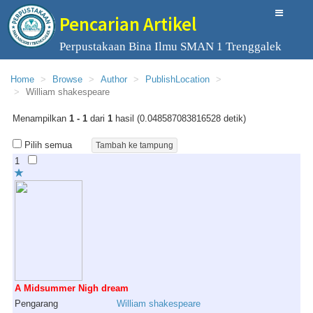
Pencarian Artikel
Perpustakaan Bina Ilmu SMAN 1 Trenggalek
Home
Browse
Author
PublishLocation
William shakespeare
Menampilkan
1 - 1
dari
1
hasil (0.048587083816528 detik)
Pilih semua
1
A Midsummer Nigh dream
Pengarang
William
shakespeare