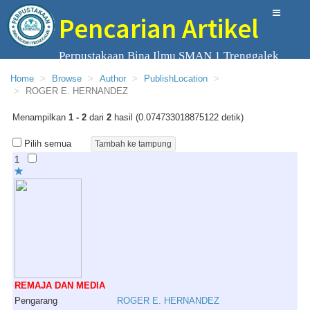
Pencarian Artikel
Perpustakaan Bina Ilmu SMAN 1 Trenggalek
Home
Browse
Author
PublishLocation
ROGER E. HERNANDEZ
Menampilkan
1 - 2
dari
2
hasil (0.074733018875122 detik)
Pilih semua
1
REMAJA DAN MEDIA
Pengarang
ROGER
E
.
HERNANDEZ