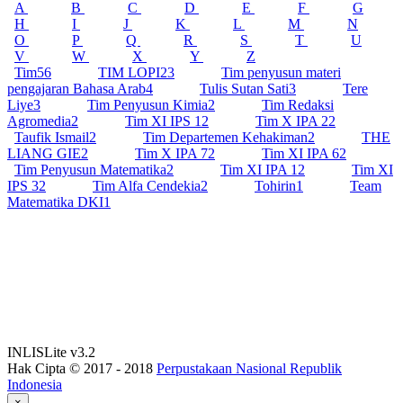
A
B
C
D
E
F
G
H
I
J
K
L
M
N
O
P
Q
R
S
T
U
V
W
X
Y
Z
Tim
56
TIM LOPI
23
Tim penyusun materi
pengajaran Bahasa Arab
4
Tulis Sutan Sati
3
Tere
Liye
3
Tim Penyusun Kimia
2
Tim Redaksi
Agromedia
2
Tim XI IPS 1
2
Tim X IPA 2
2
Taufik Ismail
2
Tim Departemen Kehakiman
2
THE
LIANG GIE
2
Tim X IPA 7
2
Tim XI IPA 6
2
Tim Penyusun Matematika
2
Tim XI IPA 1
2
Tim XI
IPS 3
2
Tim Alfa Cendekia
2
Tohirin
1
Team
Matematika DKI
1
INLISLite v3.2
Hak Cipta © 2017 - 2018
Perpustakaan Nasional Republik
Indonesia
×