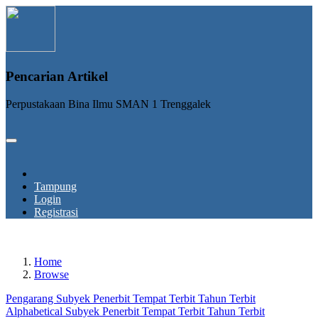
Pencarian Artikel
Perpustakaan Bina Ilmu SMAN 1 Trenggalek
Tampung
Login
Registrasi
Home
Browse
Pengarang
Subyek
Penerbit
Tempat Terbit
Tahun Terbit
Alphabetical
Subyek
Penerbit
Tempat Terbit
Tahun Terbit