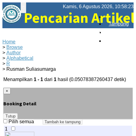
Kamis, 6 Agustus 2026, 10:58:23
Pencarian Artikel
Tampung
Perpustakaan Bina Ilmu SMAN 1 Trenggal
Login
Registrasi
Home
Browse
Author
Alphabetical
R
Rusman Suliasumarga
Menampilkan
1 - 1
dari
1
hasil (0.05078387260437 detik)
×
Booking Detail
Tutup
Pilih semua
1