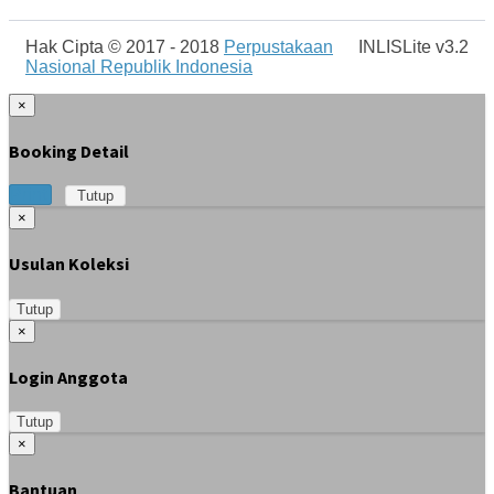
Hak Cipta © 2017 - 2018
Perpustakaan
INLISLite v3.2
Nasional Republik Indonesia
×
Booking Detail
Print
Tutup
×
Usulan Koleksi
Tutup
×
Login Anggota
Tutup
×
Bantuan