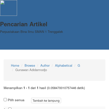
Pencarian Artikel
Perpustakaan Bina Ilmu SMAN 1 Trenggalek
Home
Browse
Author
Alphabetical
G
Gunawan Adidarmodjo
Menampilkan
1 - 1
dari
1
hasil (0.058470010757446 detik)
Pilih semua