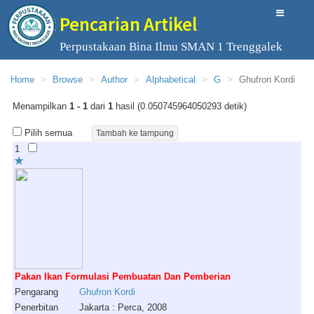
Pencarian Artikel
Perpustakaan Bina Ilmu SMAN 1 Trenggalek
Home
Browse
Author
Alphabetical
G
Ghufron Kordi
Menampilkan
1 - 1
dari
1
hasil (0.050745964050293 detik)
Pilih semua
1
Pakan Ikan Formulasi Pembuatan Dan Pemberian
Pengarang
Ghufron
Kordi
Penerbitan
Jakarta : Perca, 2008