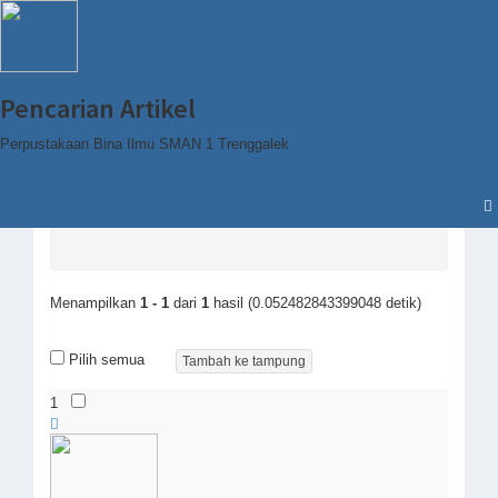
Pencarian Artikel
Perpustakaan Bina Ilmu SMAN 1 Trenggalek
Home
Browse
Author
Alphabetical
G
Gebrilia Kusuma
Menampilkan
1 - 1
dari
1
hasil (0.052482843399048 detik)
Pilih semua
1