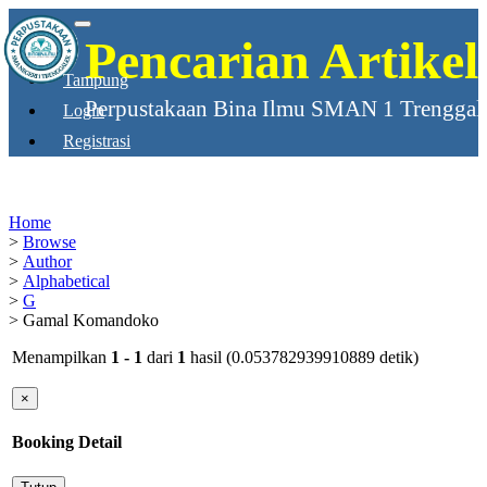
Pencarian Artikel
Tampung
Perpustakaan Bina Ilmu SMAN 1 Trenggal
Login
Registrasi
Home
Browse
Author
Alphabetical
G
Gamal Komandoko
Menampilkan
1 - 1
dari
1
hasil (0.053782939910889 detik)
×
Booking Detail