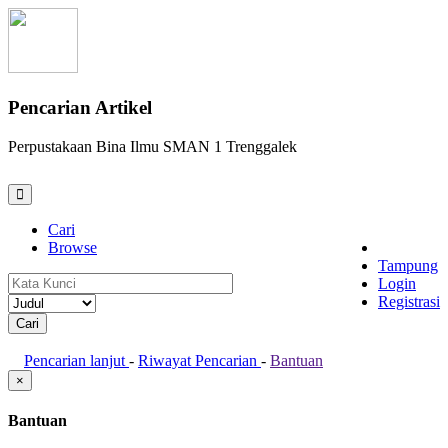
Pencarian Artikel
Perpustakaan Bina Ilmu SMAN 1 Trenggalek
Cari
Browse
Tampung
Login
Registrasi
Pencarian lanjut
-
Riwayat Pencarian
-
Bantuan
×
Bantuan