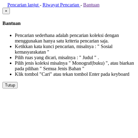
Pencarian lanjut
-
Riwayat Pencarian
-
Bantuan
×
Bantuan
Pencarian sederhana adalah pencarian koleksi dengan
menggunakan hanya satu kriteria pencarian saja.
Ketikkan kata kunci pencarian, misalnya : " Sosial
kemasyarakatan "
Pilih ruas yang dicari, misalnya : " Judul " .
Pilih jenis koleksi misalnya " Monograf(buku) ", atau biarkan
pada pilihan " Semua Jenis Bahan "
Klik tombol "Cari" atau tekan tombol Enter pada keyboard
Tutup