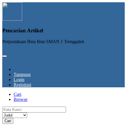
Pencarian Artikel
Perpustakaan Bina Ilmu SMAN 1 Trenggalek
Tampung
Login
Registrasi
Cari
Browse