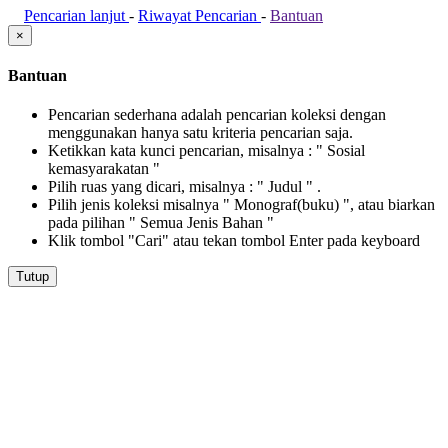
Pencarian lanjut
-
Riwayat Pencarian
-
Bantuan
×
Bantuan
Pencarian sederhana adalah pencarian koleksi dengan
menggunakan hanya satu kriteria pencarian saja.
Ketikkan kata kunci pencarian, misalnya : " Sosial
kemasyarakatan "
Pilih ruas yang dicari, misalnya : " Judul " .
Pilih jenis koleksi misalnya " Monograf(buku) ", atau biarkan
pada pilihan " Semua Jenis Bahan "
Klik tombol "Cari" atau tekan tombol Enter pada keyboard
Tutup