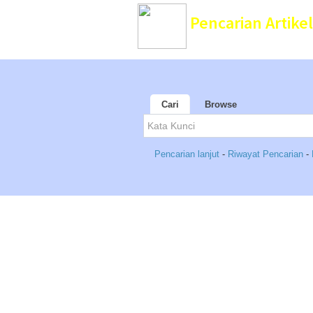
Pencarian Artikel
Perpustakaan Bina Ilmu
Cari
Browse
Pencarian lanjut
-
Riwayat Pencarian
-