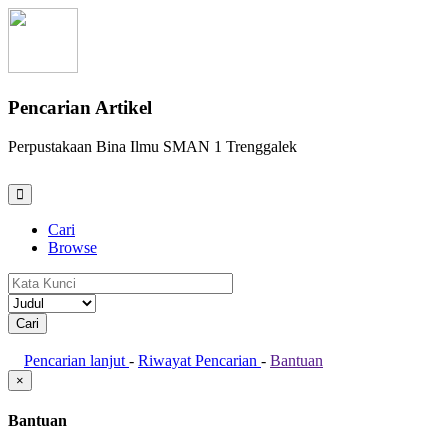
Pencarian Artikel
Perpustakaan Bina Ilmu SMAN 1 Trenggalek
Cari
Browse
Pencarian lanjut
-
Riwayat Pencarian
-
Bantuan
×
Bantuan