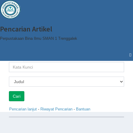
Pencarian Artikel
Perpustakaan Bina Ilmu SMAN 1 Trenggalek
Cari
Browse
Pencarian lanjut
-
Riwayat Pencarian
-
Bantuan