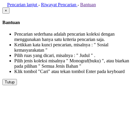
Pencarian lanjut
-
Riwayat Pencarian
-
Bantuan
×
Bantuan
Pencarian sederhana adalah pencarian koleksi dengan
menggunakan hanya satu kriteria pencarian saja.
Ketikkan kata kunci pencarian, misalnya : " Sosial
kemasyarakatan "
Pilih ruas yang dicari, misalnya : " Judul " .
Pilih jenis koleksi misalnya " Monograf(buku) ", atau biarkan
pada pilihan " Semua Jenis Bahan "
Klik tombol "Cari" atau tekan tombol Enter pada keyboard
Tutup