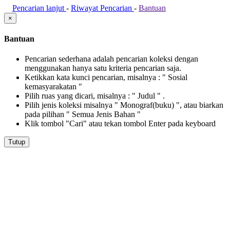
Pencarian lanjut
-
Riwayat Pencarian
-
Bantuan
×
Bantuan
Pencarian sederhana adalah pencarian koleksi dengan
menggunakan hanya satu kriteria pencarian saja.
Ketikkan kata kunci pencarian, misalnya : " Sosial
kemasyarakatan "
Pilih ruas yang dicari, misalnya : " Judul " .
Pilih jenis koleksi misalnya " Monograf(buku) ", atau biarkan
pada pilihan " Semua Jenis Bahan "
Klik tombol "Cari" atau tekan tombol Enter pada keyboard
Tutup