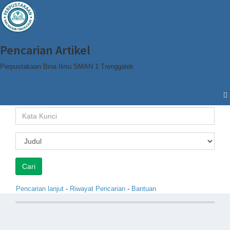
Pencarian Artikel
Perpustakaan Bina Ilmu SMAN 1 Trenggalek
Cari
Browse
Pencarian lanjut
-
Riwayat Pencarian
-
Bantuan