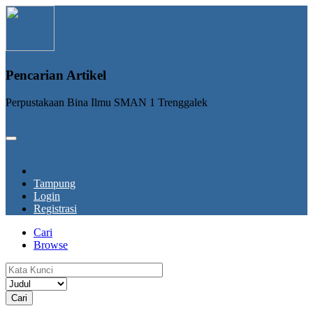
Pencarian Artikel
Perpustakaan Bina Ilmu SMAN 1 Trenggalek
Tampung
Login
Registrasi
Cari
Browse