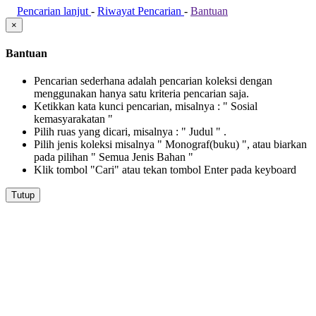
Pencarian lanjut
-
Riwayat Pencarian
-
Bantuan
×
Bantuan
Pencarian sederhana adalah pencarian koleksi dengan
menggunakan hanya satu kriteria pencarian saja.
Ketikkan kata kunci pencarian, misalnya : " Sosial
kemasyarakatan "
Pilih ruas yang dicari, misalnya : " Judul " .
Pilih jenis koleksi misalnya " Monograf(buku) ", atau biarkan
pada pilihan " Semua Jenis Bahan "
Klik tombol "Cari" atau tekan tombol Enter pada keyboard
Tutup