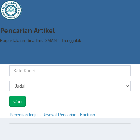
Pencarian Artikel
Perpustakaan Bina Ilmu SMAN 1 Trenggalek
Cari
Browse
Pencarian lanjut
-
Riwayat Pencarian
-
Bantuan