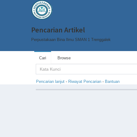
Pencarian Artikel
Perpustakaan Bina Ilmu SMAN 1 Trenggalek
Cari
Browse
Pencarian lanjut
-
Riwayat Pencarian
-
Bantuan