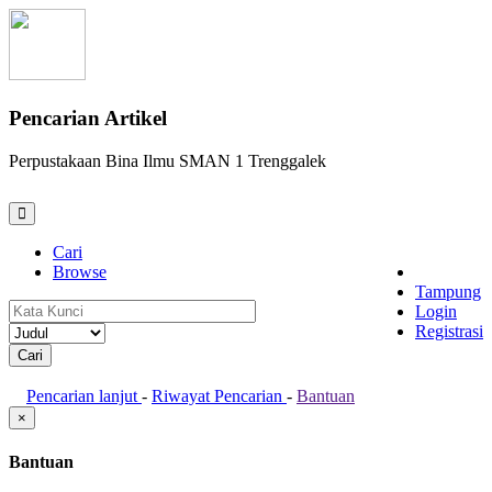
Pencarian Artikel
Perpustakaan Bina Ilmu SMAN 1 Trenggalek
Cari
Browse
Tampung
Login
Registrasi
Pencarian lanjut
-
Riwayat Pencarian
-
Bantuan
×
Bantuan