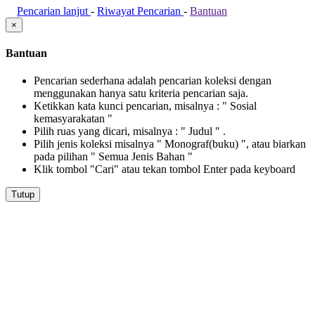
Pencarian lanjut
-
Riwayat Pencarian
-
Bantuan
×
Bantuan
Pencarian sederhana adalah pencarian koleksi dengan
menggunakan hanya satu kriteria pencarian saja.
Ketikkan kata kunci pencarian, misalnya : " Sosial
kemasyarakatan "
Pilih ruas yang dicari, misalnya : " Judul " .
Pilih jenis koleksi misalnya " Monograf(buku) ", atau biarkan
pada pilihan " Semua Jenis Bahan "
Klik tombol "Cari" atau tekan tombol Enter pada keyboard
Tutup