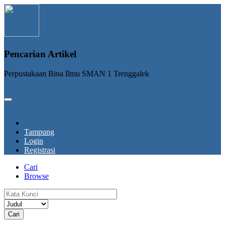
Pencarian Artikel
Perpustakaan Bina Ilmu SMAN 1 Trenggalek
Tampung
Login
Registrasi
Cari
Browse