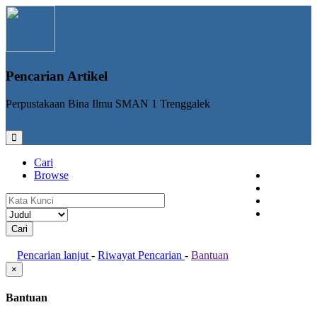
Pencarian Artikel
Perpustakaan Bina Ilmu SMAN 1 Trenggalek
Cari
Browse
Tampung
Login
Registrasi
Pencarian lanjut
-
Riwayat Pencarian
-
Bantuan
×
Bantuan