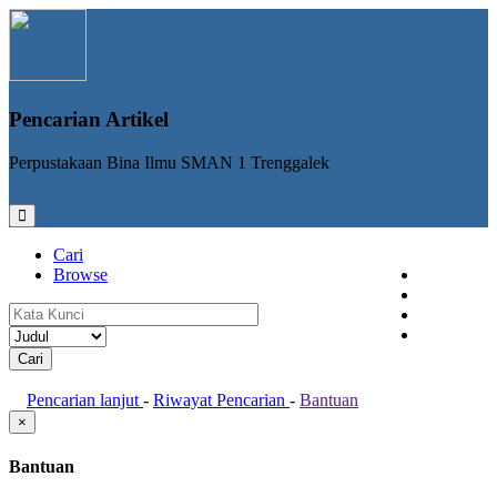
Pencarian Artikel
Perpustakaan Bina Ilmu SMAN 1 Trenggalek
Cari
Browse
Tampung
Login
Registrasi
Pencarian lanjut
-
Riwayat Pencarian
-
Bantuan
×
Bantuan