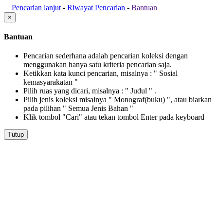
Pencarian lanjut
-
Riwayat Pencarian
-
Bantuan
×
Bantuan
Pencarian sederhana adalah pencarian koleksi dengan
menggunakan hanya satu kriteria pencarian saja.
Ketikkan kata kunci pencarian, misalnya : " Sosial
kemasyarakatan "
Pilih ruas yang dicari, misalnya : " Judul " .
Pilih jenis koleksi misalnya " Monograf(buku) ", atau biarkan
pada pilihan " Semua Jenis Bahan "
Klik tombol "Cari" atau tekan tombol Enter pada keyboard
Tutup