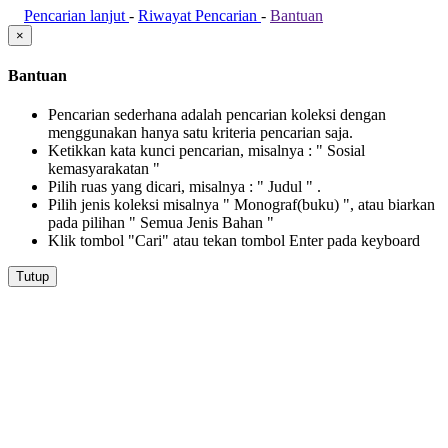
Pencarian lanjut
-
Riwayat Pencarian
-
Bantuan
×
Bantuan
Pencarian sederhana adalah pencarian koleksi dengan
menggunakan hanya satu kriteria pencarian saja.
Ketikkan kata kunci pencarian, misalnya : " Sosial
kemasyarakatan "
Pilih ruas yang dicari, misalnya : " Judul " .
Pilih jenis koleksi misalnya " Monograf(buku) ", atau biarkan
pada pilihan " Semua Jenis Bahan "
Klik tombol "Cari" atau tekan tombol Enter pada keyboard
Tutup