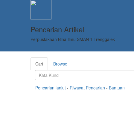
Pencarian Artikel
Perpustakaan Bina Ilmu SMAN 1 Trenggalek
Cari
Browse
Pencarian lanjut
-
Riwayat Pencarian
-
Bantuan