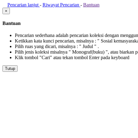
Pencarian lanjut
-
Riwayat Pencarian
-
Bantuan
×
Bantuan
Pencarian sederhana adalah pencarian koleksi dengan menggunak
Ketikkan kata kunci pencarian, misalnya : " Sosial kemasyarak
Pilih ruas yang dicari, misalnya : " Judul " .
Pilih jenis koleksi misalnya " Monograf(buku) ", atau biarkan 
Klik tombol "Cari" atau tekan tombol Enter pada keyboard
Tutup