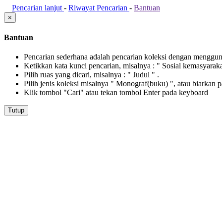
Pencarian lanjut
-
Riwayat Pencarian
-
Bantuan
×
Bantuan
Pencarian sederhana adalah pencarian koleksi dengan menggunak
Ketikkan kata kunci pencarian, misalnya : " Sosial kemasyarak
Pilih ruas yang dicari, misalnya : " Judul " .
Pilih jenis koleksi misalnya " Monograf(buku) ", atau biarkan 
Klik tombol "Cari" atau tekan tombol Enter pada keyboard
Tutup