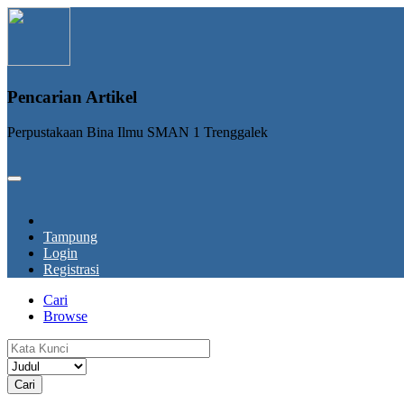
Pencarian Artikel
Perpustakaan Bina Ilmu SMAN 1 Trenggalek
Tampung
Login
Registrasi
Cari
Browse