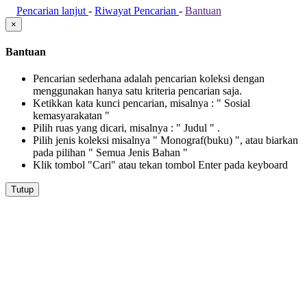
Pencarian lanjut
-
Riwayat Pencarian
-
Bantuan
×
Bantuan
Pencarian sederhana adalah pencarian koleksi dengan
menggunakan hanya satu kriteria pencarian saja.
Ketikkan kata kunci pencarian, misalnya : " Sosial
kemasyarakatan "
Pilih ruas yang dicari, misalnya : " Judul " .
Pilih jenis koleksi misalnya " Monograf(buku) ", atau biarkan
pada pilihan " Semua Jenis Bahan "
Klik tombol "Cari" atau tekan tombol Enter pada keyboard
Tutup