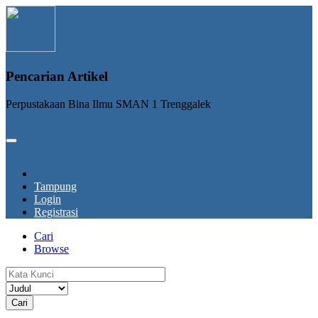
Pencarian Artikel
Perpustakaan Bina Ilmu SMAN 1 Trenggalek
Tampung
Login
Registrasi
Cari
Browse