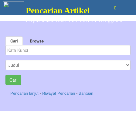
Pencarian Artikel
Perpustakaan Bina Ilmu SMAN 1 Trenggalek
Cari
Browse
Pencarian lanjut
-
Riwayat Pencarian
-
Bantuan