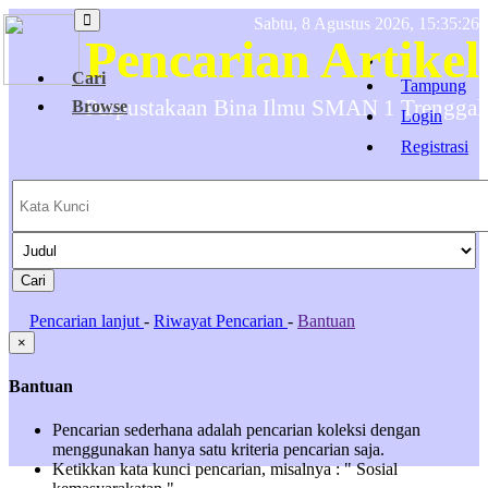
Sabtu, 8 Agustus 2026, 15:35:26
Pencarian Artikel
Cari
Tampung
Perpustakaan Bina Ilmu SMAN 1 Trenggal
Browse
Login
Registrasi
Pencarian lanjut
-
Riwayat Pencarian
-
Bantuan
×
Bantuan
Pencarian sederhana adalah pencarian koleksi dengan
menggunakan hanya satu kriteria pencarian saja.
Ketikkan kata kunci pencarian, misalnya : " Sosial