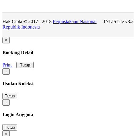
Hak Cipta © 2017 - 2018
Perpustakaan Nasional
INLISLite v3.2
Republik Indonesia
×
Booking Detail
Print
Tutup
×
Usulan Koleksi
Tutup
×
Login Anggota
Tutup
×