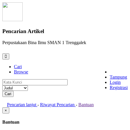
Pencarian Artikel
Perpustakaan Bina Ilmu SMAN 1 Trenggalek
Cari
Browse
Tampung
Login
Registrasi
Pencarian lanjut
-
Riwayat Pencarian
-
Bantuan
×
Bantuan