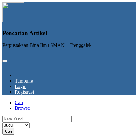
Pencarian Artikel
Perpustakaan Bina Ilmu SMAN 1 Trenggalek
Tampung
Login
Registrasi
Cari
Browse