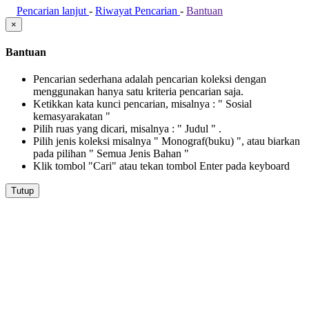
Pencarian lanjut
-
Riwayat Pencarian
-
Bantuan
×
Bantuan
Pencarian sederhana adalah pencarian koleksi dengan
menggunakan hanya satu kriteria pencarian saja.
Ketikkan kata kunci pencarian, misalnya : " Sosial
kemasyarakatan "
Pilih ruas yang dicari, misalnya : " Judul " .
Pilih jenis koleksi misalnya " Monograf(buku) ", atau biarkan
pada pilihan " Semua Jenis Bahan "
Klik tombol "Cari" atau tekan tombol Enter pada keyboard
Tutup