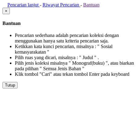
Pencarian lanjut
-
Riwayat Pencarian
-
Bantuan
×
Bantuan
Pencarian sederhana adalah pencarian koleksi dengan
menggunakan hanya satu kriteria pencarian saja.
Ketikkan kata kunci pencarian, misalnya : " Sosial
kemasyarakatan "
Pilih ruas yang dicari, misalnya : " Judul " .
Pilih jenis koleksi misalnya " Monograf(buku) ", atau biarkan
pada pilihan " Semua Jenis Bahan "
Klik tombol "Cari" atau tekan tombol Enter pada keyboard
Tutup