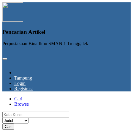
Pencarian Artikel
Perpustakaan Bina Ilmu SMAN 1 Trenggalek
Tampung
Login
Registrasi
Cari
Browse