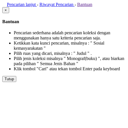
Pencarian lanjut
-
Riwayat Pencarian
-
Bantuan
×
Bantuan
Pencarian sederhana adalah pencarian koleksi dengan
menggunakan hanya satu kriteria pencarian saja.
Ketikkan kata kunci pencarian, misalnya : " Sosial
kemasyarakatan "
Pilih ruas yang dicari, misalnya : " Judul " .
Pilih jenis koleksi misalnya " Monograf(buku) ", atau biarkan
pada pilihan " Semua Jenis Bahan "
Klik tombol "Cari" atau tekan tombol Enter pada keyboard
Tutup