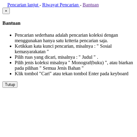
Pencarian lanjut
-
Riwayat Pencarian
-
Bantuan
×
Bantuan
Pencarian sederhana adalah pencarian koleksi dengan
menggunakan hanya satu kriteria pencarian saja.
Ketikkan kata kunci pencarian, misalnya : " Sosial
kemasyarakatan "
Pilih ruas yang dicari, misalnya : " Judul " .
Pilih jenis koleksi misalnya " Monograf(buku) ", atau biarkan
pada pilihan " Semua Jenis Bahan "
Klik tombol "Cari" atau tekan tombol Enter pada keyboard
Tutup