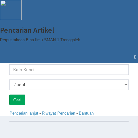
Pencarian Artikel
Perpustakaan Bina Ilmu SMAN 1 Trenggalek
Cari
Browse
Pencarian lanjut
-
Riwayat Pencarian
-
Bantuan