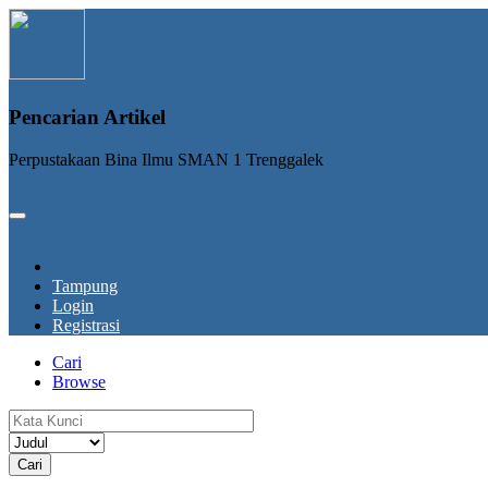
Pencarian Artikel
Perpustakaan Bina Ilmu SMAN 1 Trenggalek
Tampung
Login
Registrasi
Cari
Browse