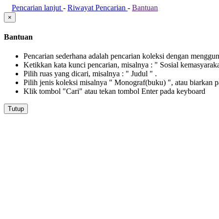
Pencarian lanjut
-
Riwayat Pencarian
-
Bantuan
×
Bantuan
Pencarian sederhana adalah pencarian koleksi dengan menggunak
Ketikkan kata kunci pencarian, misalnya : " Sosial kemasyarak
Pilih ruas yang dicari, misalnya : " Judul " .
Pilih jenis koleksi misalnya " Monograf(buku) ", atau biarkan 
Klik tombol "Cari" atau tekan tombol Enter pada keyboard
Tutup