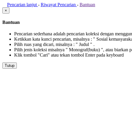
Pencarian lanjut
-
Riwayat Pencarian
-
Bantuan
×
Bantuan
Pencarian sederhana adalah pencarian koleksi dengan menggunak
Ketikkan kata kunci pencarian, misalnya : " Sosial kemasyarak
Pilih ruas yang dicari, misalnya : " Judul " .
Pilih jenis koleksi misalnya " Monograf(buku) ", atau biarkan 
Klik tombol "Cari" atau tekan tombol Enter pada keyboard
Tutup