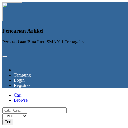
Pencarian Artikel
Perpustakaan Bina Ilmu SMAN 1 Trenggalek
Tampung
Login
Registrasi
Cari
Browse