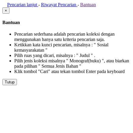
Pencarian lanjut
-
Riwayat Pencarian
-
Bantuan
×
Bantuan
Pencarian sederhana adalah pencarian koleksi dengan
menggunakan hanya satu kriteria pencarian saja.
Ketikkan kata kunci pencarian, misalnya : " Sosial
kemasyarakatan "
Pilih ruas yang dicari, misalnya : " Judul " .
Pilih jenis koleksi misalnya " Monograf(buku) ", atau biarkan
pada pilihan " Semua Jenis Bahan "
Klik tombol "Cari" atau tekan tombol Enter pada keyboard
Tutup