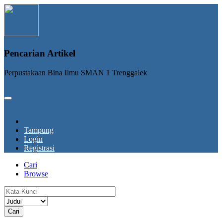
Pencarian Artikel
Perpustakaan Bina Ilmu SMAN 1 Trenggalek
Tampung
Login
Registrasi
Cari
Browse