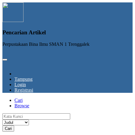
Pencarian Artikel
Perpustakaan Bina Ilmu SMAN 1 Trenggalek
Tampung
Login
Registrasi
Cari
Browse