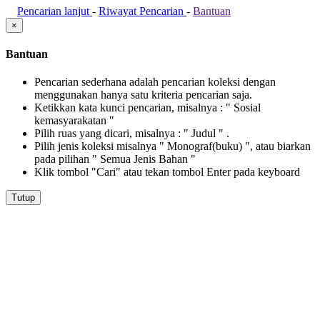
Pencarian lanjut
-
Riwayat Pencarian
-
Bantuan
×
Bantuan
Pencarian sederhana adalah pencarian koleksi dengan
menggunakan hanya satu kriteria pencarian saja.
Ketikkan kata kunci pencarian, misalnya : " Sosial
kemasyarakatan "
Pilih ruas yang dicari, misalnya : " Judul " .
Pilih jenis koleksi misalnya " Monograf(buku) ", atau biarkan
pada pilihan " Semua Jenis Bahan "
Klik tombol "Cari" atau tekan tombol Enter pada keyboard
Tutup