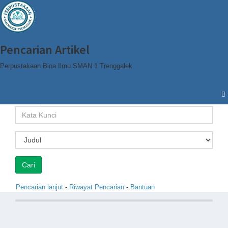
Pencarian Artikel
Perpustakaan Bina Ilmu SMAN 1 Trenggalek
Cari
Browse
Pencarian lanjut
-
Riwayat Pencarian
-
Bantuan