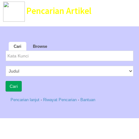
Pencarian Artikel
Perpustakaan Bina Ilmu SMAN 1 Trenggalek
Cari
Browse
Pencarian lanjut
-
Riwayat Pencarian
-
Bantuan