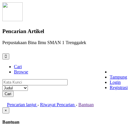
Pencarian Artikel
Perpustakaan Bina Ilmu SMAN 1 Trenggalek
Cari
Browse
Tampung
Login
Registrasi
Pencarian lanjut
-
Riwayat Pencarian
-
Bantuan
×
Bantuan