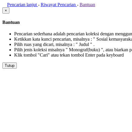
Pencarian lanjut
-
Riwayat Pencarian
-
Bantuan
×
Bantuan
Pencarian sederhana adalah pencarian koleksi dengan menggunak
Ketikkan kata kunci pencarian, misalnya : " Sosial kemasyarak
Pilih ruas yang dicari, misalnya : " Judul " .
Pilih jenis koleksi misalnya " Monograf(buku) ", atau biarkan 
Klik tombol "Cari" atau tekan tombol Enter pada keyboard
Tutup