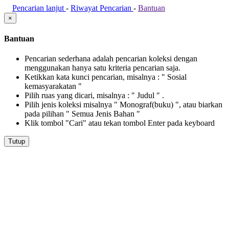
Pencarian lanjut
-
Riwayat Pencarian
-
Bantuan
×
Bantuan
Pencarian sederhana adalah pencarian koleksi dengan
menggunakan hanya satu kriteria pencarian saja.
Ketikkan kata kunci pencarian, misalnya : " Sosial
kemasyarakatan "
Pilih ruas yang dicari, misalnya : " Judul " .
Pilih jenis koleksi misalnya " Monograf(buku) ", atau biarkan
pada pilihan " Semua Jenis Bahan "
Klik tombol "Cari" atau tekan tombol Enter pada keyboard
Tutup